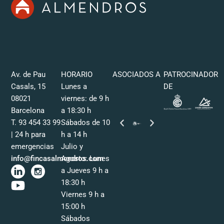
Av. de Pau
HORARIO
ASOCIADOS A
PATROCINADOR
Casals, 15
Lunes a
DE
08021
viernes: de 9 h
Barcelona
a 18:30 h
T. 93 454 33 99
Sábados de 10
| 24 h para
h a 14 h
emergencias
Julio y
info@fincasalmendros.com
Agosto: Lunes
a Jueves 9 h a
18:30 h
Viernes 9 h a
15:00 h
Sábados