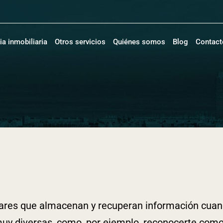
a inmobiliaria
Otros servicios
Quiénes somos
Blog
Contact
milares que almacenan y recuperan información cua
muy diversas, como, por ejemplo, reconocerte como