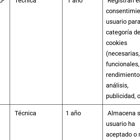
o-
Técnica
1 año
Registran e
consentimie
usuario par
categoría d
cookies
(necesarias,
funcionales,
rendimiento
análisis,
publicidad, o
Técnica
1 año
Almacena si
usuario ha
aceptado o 