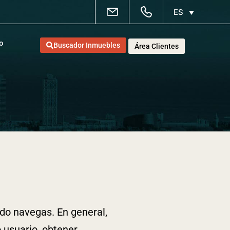
ES
o
Buscador Inmuebles
Área Clientes
ndo navegas. En general,
 usuario, obtener