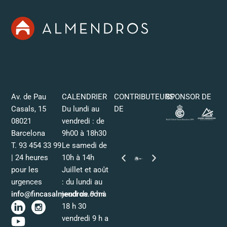
Av. de Pau
CALENDRIER
CONTRIBUTEURS
SPONSOR DE
Casals, 15
Du lundi au
DE
08021
vendredi : de
Barcelona
9h00 à 18h30
T. 93 454 33 99
Le samedi de
| 24 heures
10h à 14h
pour les
Juillet et août
urgences
: du lundi au
info@fincasalmendros.com
jeudi de 9 h à
18 h 30
vendredi 9 h a