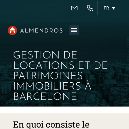
FR
Administration de biens
Agence immobilière
Services immobiliers
Recherche de biens
Zone des propriétaires
GESTION DE
LOCATIONS ET DE
PATRIMOINES
IMMOBILIERS À
BARCELONE
En quoi consiste le