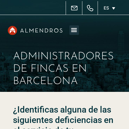
ES
Administración fincas
Agencia inmobiliaria
Quiénes somos
Buscador inmuebles
ADMINISTRADORES
DE FINCAS EN
BARCELONA
¿Identificas alguna de las
siguientes deficiencias en