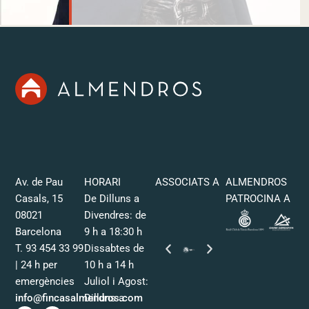
Av. de Pau
HORARI
ASSOCIATS A
ALMENDROS
Casals, 15
De Dilluns a
PATROCINA A
08021
Divendres: de
Barcelona
9 h a 18:30 h
T. 93 454 33 99
Dissabtes de
| 24 h per
10 h a 14 h
emergències
Juliol i Agost:
info@fincasalmendros.com
Dilluns a