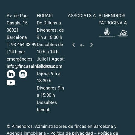
Av. de Pau
HORARI
ASSOCIATS A
ALMENDROS
Casals, 15
De Dilluns a
PATROCINA A
08021
Divendres: de
Barcelona
9 h a 18:30 h
T. 93 454 33 99
Dissabtes de
| 24 h per
10 h a 14 h
emergències
Juliol i Agost:
info@fincasalmendros.com
Dilluns a
Dijous 9 h a
18:30 h
Divendres 9 h
a 15:00 h
Dissabtes
tancat
© Almendros. Administradores de fincas en Barcelona y
Agencia inmobiliaria –
Política de privacidad
–
Política de