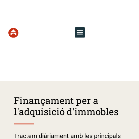
CA
Administració finques
Agència immobiliària
Cercador d’immobles
Zona propietaris
FINANÇAMENT PER
A IMMOBLES
Finançament per a
l'adquisició d'immobles
Tractem diàriament amb les principals