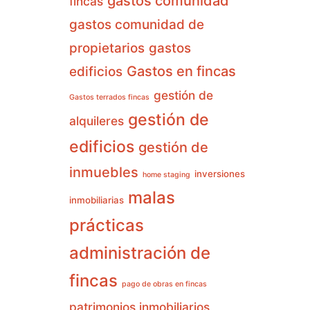
gastos comunidad
fincas
gastos comunidad de
propietarios
gastos
Gastos en fincas
edificios
gestión de
Gastos terrados fincas
gestión de
alquileres
edificios
gestión de
inmuebles
inversiones
home staging
malas
inmobiliarias
prácticas
administración de
fincas
pago de obras en fincas
patrimonios inmobiliarios