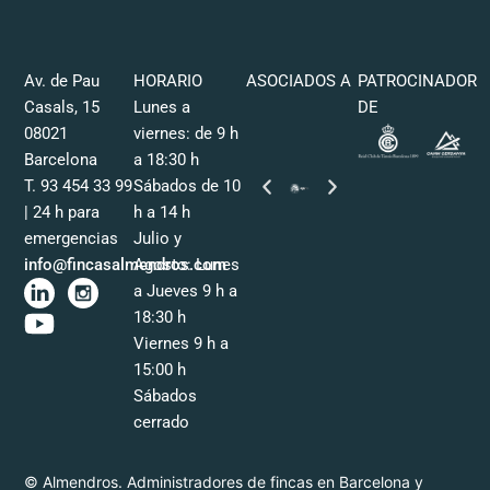
Av. de Pau
HORARIO
ASOCIADOS A
PATROCINADOR
Casals, 15
Lunes a
DE
08021
viernes: de 9 h
Barcelona
a 18:30 h
T. 93 454 33 99
Sábados de 10
| 24 h para
h a 14 h
emergencias
Julio y
info@fincasalmendros.com
Agosto: Lunes
a Jueves 9 h a
18:30 h
Viernes 9 h a
15:00 h
Sábados
cerrado
© Almendros. Administradores de fincas en Barcelona y