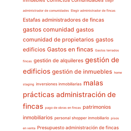
inmuebles
Elegir
administrador de comunidades
Elegir administrador de fincas
Estafas administradores de fincas
gastos comunidad
gastos
comunidad de propietarios
gastos
Gastos en fincas
edificios
Gastos terrados
gestión de
gestión de alquileres
fincas
edificios
gestión de inmuebles
home
malas
inversiones inmobiliarias
staging
prácticas administración de
fincas
patrimonios
pago de obras en fincas
inmobiliarios
personal shopper inmobiliario
pisos
Presupuesto administración de fincas
en venta