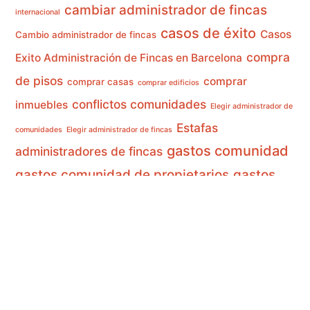
cambiar administrador de fincas
internacional
casos de éxito
Casos
Cambio administrador de fincas
compra
Exito Administración de Fincas en Barcelona
de pisos
comprar
comprar casas
comprar edificios
conflictos comunidades
inmuebles
Elegir administrador de
Estafas
comunidades
Elegir administrador de fincas
gastos comunidad
administradores de fincas
gastos comunidad de propietarios
gastos
Gastos en fincas
edificios
Gastos terrados fincas
gestión de edificios
gestión de alquileres
gestión de inmuebles
inversiones
home staging
malas prácticas
inmobiliarias
administración de fincas
pago de obras en