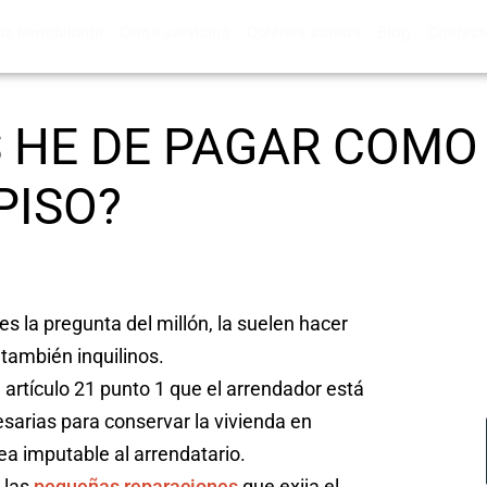
a inmobiliaria
Otros servicios
Quiénes somos
Blog
Contact
 HE DE PAGAR COMO
PISO?
s la pregunta del millón, la suelen hacer
y también inquilinos.
u artículo 21 punto 1 que el arrendador está
arias para conservar la vivienda en
ea imputable al arrendatario.
 las
pequeñas reparaciones
que exija el