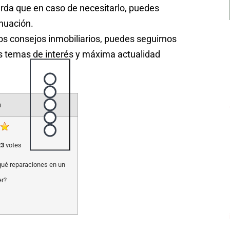
rda que en caso de necesitarlo, puedes
inuación.
vos consejos inmobiliarios, puedes seguirnos
 temas de interés y máxima actualidad
Rating
1 star
2 stars
n
3 stars
4 stars
5 stars
23
votes
qué reparaciones en un
er?