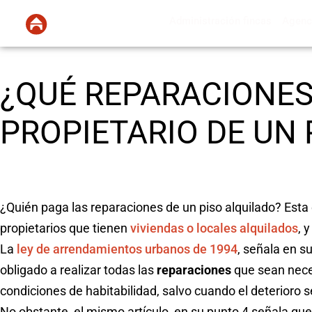
Administración fincas
Agenci
¿QUÉ REPARACIONES
PROPIETARIO DE UN 
¿Quién paga las reparaciones de un piso alquilado? Esta e
propietarios que tienen
viviendas o locales alquilados
, 
La
ley de arrendamientos urbanos de 1994
, señala en s
obligado a realizar todas las
reparaciones
que sean neces
condiciones de habitabilidad, salvo cuando el deterioro s
No obstante, el mismo artículo, en su punto 4 señala que