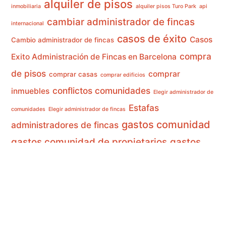
alquiler de pisos
inmobiliaria
alquiler pisos Turo Park
api
cambiar administrador de fincas
internacional
casos de éxito
Casos
Cambio administrador de fincas
compra
Exito Administración de Fincas en Barcelona
de pisos
comprar
comprar casas
comprar edificios
conflictos comunidades
inmuebles
Elegir administrador de
Estafas
comunidades
Elegir administrador de fincas
gastos comunidad
administradores de fincas
gastos comunidad de propietarios
gastos
Gastos en fincas
edificios
Gastos terrados fincas
gestión de edificios
gestión de alquileres
gestión de inmuebles
inversiones
home staging
malas prácticas
inmobiliarias